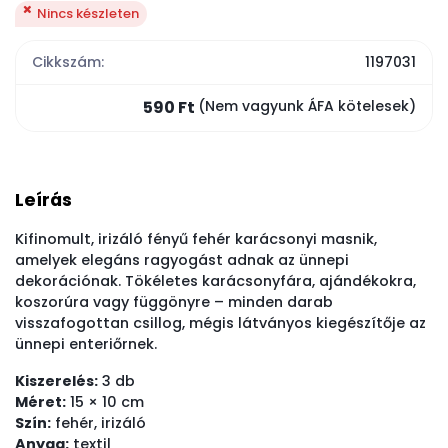
Nincs készleten
Cikkszám:
1197031
590 Ft
(Nem vagyunk ÁFA kötelesek)
Leírás
Kifinomult, irizáló fényű fehér karácsonyi masnik,
amelyek elegáns ragyogást adnak az ünnepi
dekorációnak. Tökéletes karácsonyfára, ajándékokra,
koszorúra vagy függönyre – minden darab
visszafogottan csillog, mégis látványos kiegészítője az
ünnepi enteriőrnek.
Kiszerelés:
3 db
Méret:
15 × 10 cm
Szín:
fehér, irizáló
Anyag:
textil