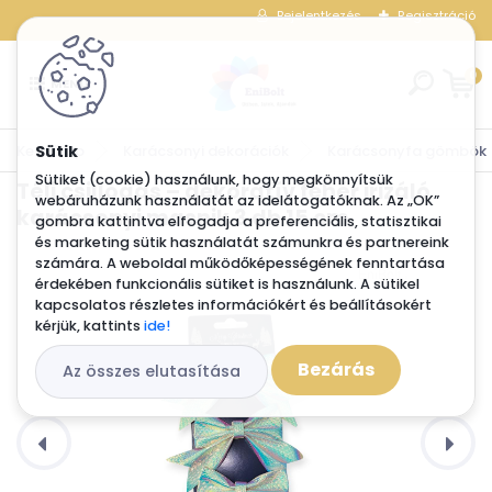
Bejelentkezés
Regisztráció
0
Kezdőlap
Karácsonyi dekorációk
Karácsonyfa gömbök
Sütiket (cookie) használunk, hogy megkönnyítsük
Téli csillogás – dekoratív fehér irizáló
webáruházunk használatát az idelátogatóknak. Az „OK”
karácsonyi masnik 3 db 15 cm
gombra kattintva elfogadja a preferenciális, statisztikai
és marketing sütik használatát számunkra és partnereink
számára. A weboldal működőképességének fenntartása
érdekében funkcionális sütiket is használunk. A sütikel
kapcsolatos részletes információkért és beállításokért
kérjük, kattints
ide!
Bezárás
Az összes elutasítása