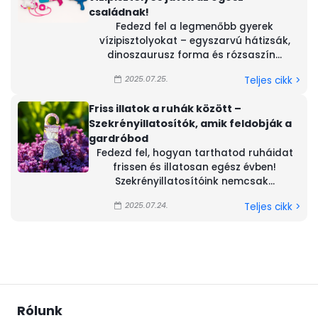
családnak!
Fedezd fel a legmenőbb gyerek
vízipisztolyokat – egyszarvú hátizsák,
dinoszaurusz forma és rózsaszín...
2025.07.25.
Teljes cikk >
Friss illatok a ruhák között –
Szekrényillatosítók, amik feldobják a
gardróbod
Fedezd fel, hogyan tarthatod ruháidat
frissen és illatosan egész évben!
Szekrényillatosítóink nemcsak...
2025.07.24.
Teljes cikk >
Rólunk